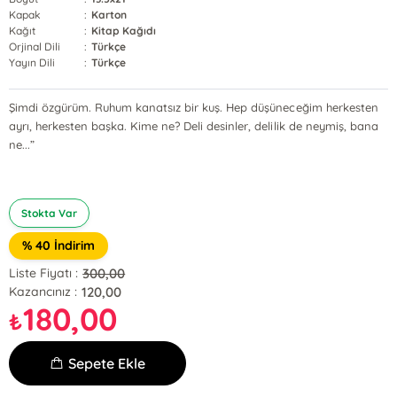
Kapak
:
Karton
Kağıt
:
Kitap Kağıdı
Orjinal Dili
:
Türkçe
Yayın Dili
:
Türkçe
Şimdi özgürüm. Ruhum kanatsız bir kuş. Hep düşüneceğim herkesten
ayrı, herkesten başka. Kime ne? Deli desinler, delilik de neymiş, bana
ne...”
Stokta Var
% 40 İndirim
300,00
Liste Fiyatı :
120,00
Kazancınız :
180,00
₺
Sepete Ekle