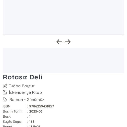
Rotasız Deli
Tuğba Baytur
İskenderiye Kitap
Roman - Günümüz
ISBN
:
9786259431857
Basım Tarihi
:
2025-06
Baskı
:
1
Sayfa Sayısı
:
168
Boyut
:
13.5x21