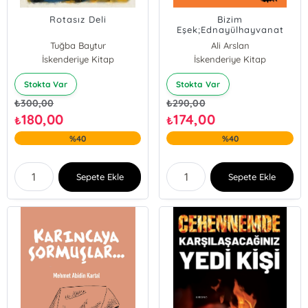
Rotasız Deli
Bizim
Eşek;Ednayülhayvanat
Tuğba Baytur
Ali Arslan
İskenderiye Kitap
İskenderiye Kitap
Stokta Var
Stokta Var
₺
300,00
₺
290,00
180,00
174,00
₺
₺
%40
%40
Sepete Ekle
Sepete Ekle