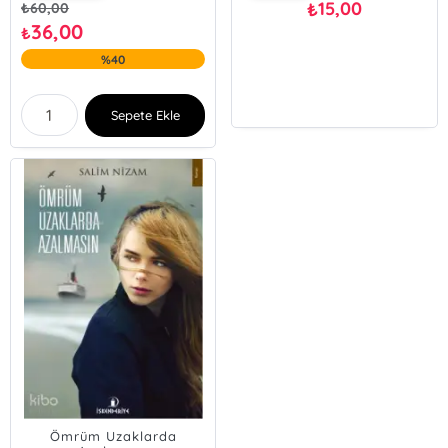
15,00
₺
₺
60,00
36,00
₺
%40
Sepete Ekle
Ömrüm Uzaklarda