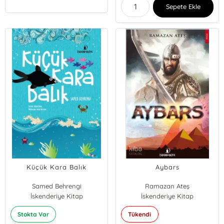
Sepete Ekle
Küçük Kara Balık
Aybars
Samed Behrengi
Ramazan Ateş
İskenderiye Kitap
İskenderiye Kitap
Stokta Var
Tükendi