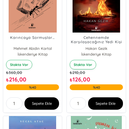
Karıncaya Sormuşlar…
Cehennemde
Karşılaşacağınız Yedi Kişi
Mehmet Abidin Kartal
Hakan Gezik
İskenderiye Kitap
İskenderiye Kitap
Stokta Var
Stokta Var
₺
360,00
₺
210,00
216,00
126,00
₺
₺
%40
%40
Sepete Ekle
Sepete Ekle