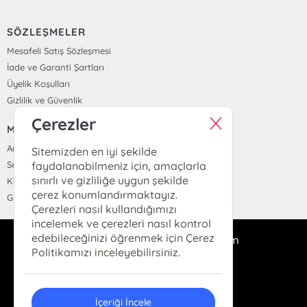
SÖZLEŞMELER
Mesafeli Satış Sözleşmesi
İade ve Garanti Şartları
Üyelik Koşulları
Gizlilik ve Güvenlik
Çerezler
MENÜ
Anasayfa
Sitemizden en iyi şekilde
faydalanabilmeniz için, amaçlarla
Sepetim
sınırlı ve gizliliğe uygun şekilde
Kayıt Ol
çerez konumlandırmaktayız.
Giriş Yap
Çerezleri nasıl kullandığımızı
incelemek ve çerezleri nasıl kontrol
edebileceğinizi öğrenmek için Çerez
iskenderiyekitap@gmail.com
Politikamızı inceleyebilirsiniz.
0555 879 73 53
İçeriği İncele