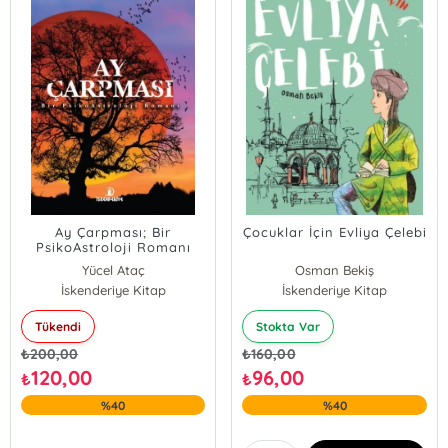
Ay Çarpması; Bir
Çocuklar İçin Evliya Çelebi
PsikoAstroloji Romanı
Yücel Ataç
Osman Bekiş
İskenderiye Kitap
İskenderiye Kitap
Tükendi
Stokta Var
₺
200,00
₺
160,00
120,00
96,00
₺
₺
%40
%40