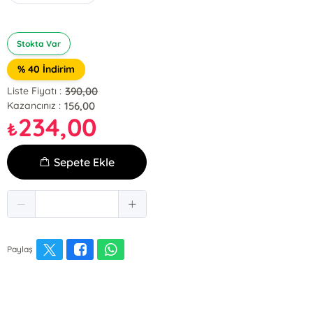
Stokta Var
% 40 İndirim
390,00
Liste Fiyatı :
156,00
Kazancınız :
234,00
₺
Sepete Ekle
Paylaş