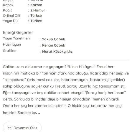
Kapak
:
Karton
Kağıt
:
2.Hamur
Orjinal Dili
:
Türkçe
Yayın Dili
:
Türkçe
Emeği Geçenler
Yayın Yönetmeni
:
Yakup Çabuk
Hazırlayan
:
Kenan Çabuk
Grafiker
:
Murat Küçükyıldız
Galiba uzun oldu ama ne yapayım? "Uzun Hikâye..." Freud her
insanının mutlaka bir “bilince” (farkında olduğu, hatırladığı her şey) ve
“bilinçdışına” (erişilmesi çok zor, hatırlanmayan, bastırılmış içerikler)
sahip olduğunu söyler çünkü Freud, Şoray Uzun’la hiç tanışamamıştı.
Eğer tanışsaydı ve beş dakika sohbet etseydi “Şoray hariç her insan”
derdi. Şoray’da bilinçdışı diye bir şeyin olmadığını hemen anlardı.
Onda her şey her zaman bilinçtedir. O hiçbir şeyi unutmaz, her şeyi
...
hatırlar. Sadece ke
Devamını Oku