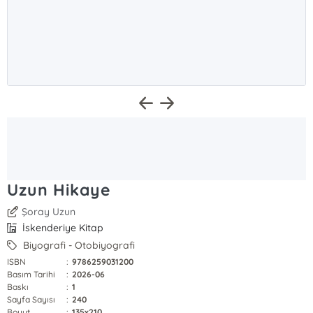
Uzun Hikaye
Şoray Uzun
İskenderiye Kitap
Biyografi - Otobiyografi
ISBN
:
9786259031200
Basım Tarihi
:
2026-06
Baskı
:
1
Sayfa Sayısı
:
240
Boyut
:
135x210