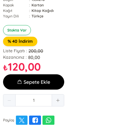
Kapak
:
Karton
Kağıt
:
Kitap Kağıdı
Yayın Dili
:
Türkçe
Stokta Var
% 40 İndirim
200,00
Liste Fiyatı :
80,00
Kazancınız :
120,00
₺
Sepete Ekle
Paylaş