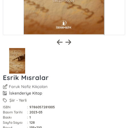
Esrik Mısralar
Faruk Nafiz Kılıçalan
İskenderiye Kitap
Şiir - Yerli
ISBN
:
9786057281005
Basım Tarihi
:
2023-03
Baskı
:
1
Sayfa Sayısı
:
128
Boyut
:
135x210