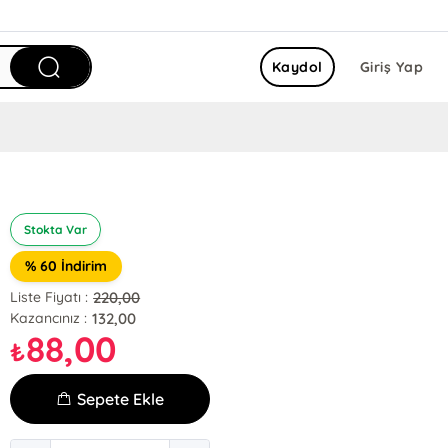
Kaydol
Giriş Yap
Stokta Var
% 60 İndirim
220,00
Liste Fiyatı :
132,00
Kazancınız :
88,00
₺
Sepete Ekle