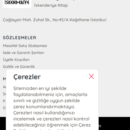
İskenderiye Kitap
Çağlayan Mah. Zuhal Sk., No:45/A Kağıthane İstanbul
SÖZLEŞMELER
Mesafeli Satış Sözleşmesi
İade ve Garanti Şartları
Üyelik Koşulları
Gizlilik ve Güvenlik
Çerezler
MENÜ
Anasayfa
Sitemizden en iyi şekilde
faydalanabilmeniz için, amaçlarla
Sepetim
sınırlı ve gizliliğe uygun şekilde
Kayıt Ol
çerez konumlandırmaktayız.
Giriş Yap
Çerezleri nasıl kullandığımızı
incelemek ve çerezleri nasıl kontrol
edebileceğinizi öğrenmek için Çerez
iskenderiyekitap@gmail.com