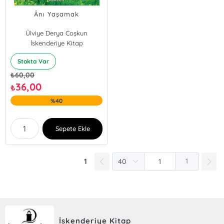
Ânı Yaşamak
Ülviye Derya Coşkun
İskenderiye Kitap
Stokta Var
₺
60,00
36,00
₺
%40
Sepete Ekle
1
1
İskenderiye Kitap