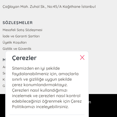
Çağlayan Mah. Zuhal Sk., No:45/A Kağıthane İstanbul
SÖZLEŞMELER
Mesafeli Satış Sözleşmesi
İade ve Garanti Şartları
Üyelik Koşulları
Gizlilik ve Güvenlik
Çerezler
MENÜ
Anasayfa
Sitemizden en iyi şekilde
faydalanabilmeniz için, amaçlarla
Sepetim
sınırlı ve gizliliğe uygun şekilde
Kayıt Ol
çerez konumlandırmaktayız.
Giriş Yap
Çerezleri nasıl kullandığımızı
incelemek ve çerezleri nasıl kontrol
edebileceğinizi öğrenmek için Çerez
iskenderiyekitap@gmail.com
Politikamızı inceleyebilirsiniz.
0555 879 73 53