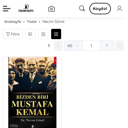
Kaydol
Anasayfa
Yazar
Necmi Günel
Filtre
1
1