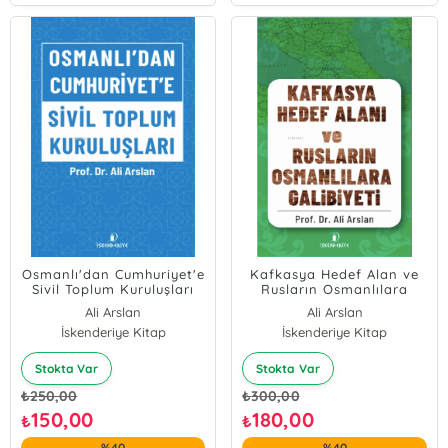
Osmanlı'dan Cumhuriyet'e
Kafkasya Hedef Alan ve
Sivil Toplum Kuruluşları
Rusların Osmanlılara
Galibiyeti
Ali Arslan
Ali Arslan
İskenderiye Kitap
İskenderiye Kitap
Stokta Var
Stokta Var
₺
250,00
₺
300,00
150,00
180,00
₺
₺
%40
%40