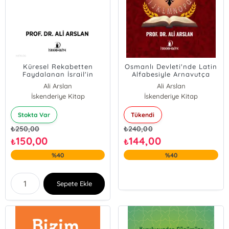
Küresel Rekabetten
Osmanlı Devleti'nde Latin
Faydalanan İsrail'in
Alfabesiyle Arnavutça
Stratejik Uygulamaları
Eğitime Geçiş
Ali Arslan
Ali Arslan
İskenderiye Kitap
İskenderiye Kitap
Stokta Var
Tükendi
₺
250,00
₺
240,00
150,00
144,00
₺
₺
%40
%40
Sepete Ekle