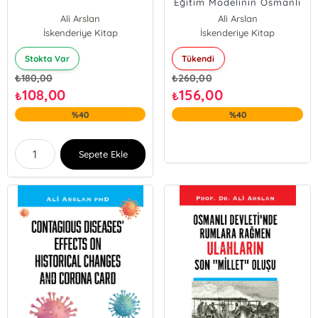
Eğitim Modelinin Osmanlı
Medreselerin ve İlahiyat
Ali Arslan
Ali Arslan
Öğretimine Etkisi
İskenderiye Kitap
İskenderiye Kitap
Stokta Var
Tükendi
₺
180,00
₺
260,00
108,00
156,00
₺
₺
%40
%40
Sepete Ekle