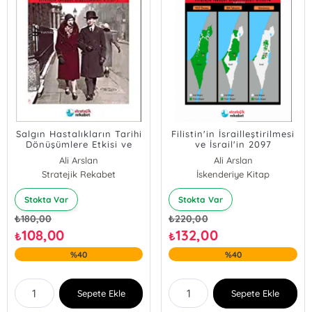
Salgın Hastalıkların Tarihi
Filistin'in İsrailleştirilmesi
Dönüşümlere Etkisi ve
ve İsrail'in 2097
Korona Kartı Stratejik
Stratejisi;Stratejik
Ali Arslan
Ali Arslan
Rekabet
Rekabet Araştırmaları
Stratejik Rekabet
İskenderiye Kitap
Dizisi 4
Stokta Var
Stokta Var
₺
180,00
₺
220,00
108,00
132,00
₺
₺
%40
%40
Sepete Ekle
Sepete Ekle