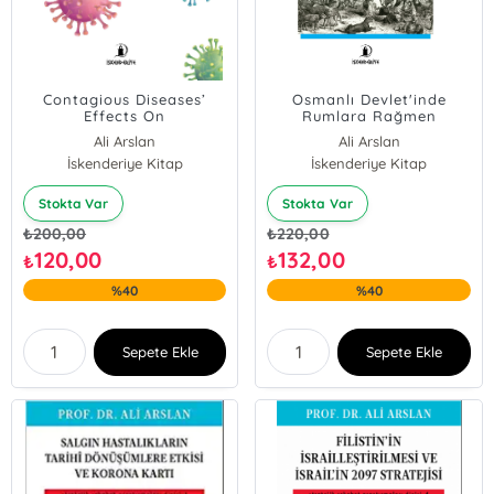
Contagious Diseases’
Osmanlı Devlet'inde
Effects On
Rumlara Rağmen
Ulahların Son Millet Oluşu
Ali Arslan
Ali Arslan
İskenderiye Kitap
İskenderiye Kitap
Stokta Var
Stokta Var
₺
200,00
₺
220,00
120,00
132,00
₺
₺
%40
%40
Sepete Ekle
Sepete Ekle