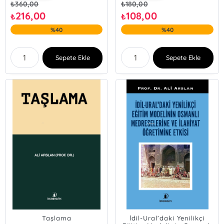
₺
360,00
₺
180,00
216,00
108,00
₺
₺
%40
%40
Sepete Ekle
Sepete Ekle
Taşlama
İdil-Ural’daki Yenilikçi