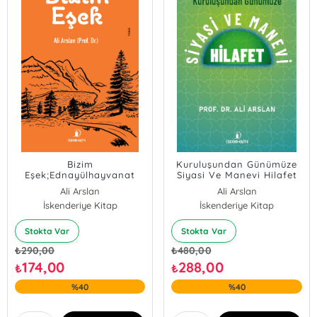
Bizim
Kuruluşundan Günümüze
Eşek;Ednayülhayvanat
Siyasi Ve Manevi Hilafet
Ali Arslan
Ali Arslan
İskenderiye Kitap
İskenderiye Kitap
Stokta Var
Stokta Var
₺
290,00
₺
480,00
174,00
288,00
₺
₺
%40
%40