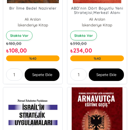
Bir İlme Bedel Nazireler
ABD’nin Dört Boyutlu Yeni
Stratejisi;Merkezî Alanı
Tanzim, Kilitmekânları
Ali Arslan
Ali Arslan
Kontrol, Muharip
Mehmet Emin Üner
İskenderiye Kitap
İskenderiye Kitap
Devletler Oluşturma ve
Çin Halk Cumhuriyeti’ni
Tahrip
Stokta Var
Stokta Var
₺
180,00
₺
390,00
108,00
234,00
₺
₺
%40
%40
Sepete Ekle
Sepete Ekle