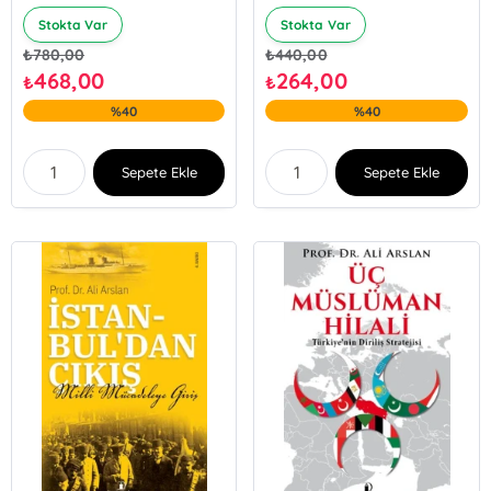
Stokta Var
Stokta Var
₺
780,00
₺
440,00
468,00
264,00
₺
₺
%40
%40
Sepete Ekle
Sepete Ekle