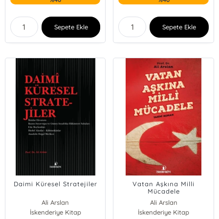
Sepete Ekle
Sepete Ekle
Daimi Küresel Stratejiler
Vatan Aşkına Milli
Mücadele
Ali Arslan
Ali Arslan
İskenderiye Kitap
İskenderiye Kitap