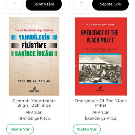
Sepete Ekle
Sepete Ekle
Osmanlı Yönetiminin
Emergence Of The Vlach
Bilgisi Dahilinde
Millet
Yahudilerin Filistin’e
Ali Arslan
Ali Arslan
Sakince İskanı
İskenderiye Kitap
İskenderiye Kitap
Stokta Var
Stokta Var