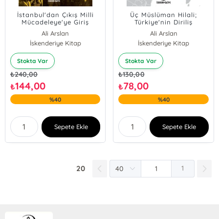
İstanbul'dan Çıkış Milli
Üç Müslüman Hilali;
Mücadeleye'ye Giriş
Türkiye'nin Diriliş
Stratejisi
Ali Arslan
Ali Arslan
İskenderiye Kitap
İskenderiye Kitap
Stokta Var
Stokta Var
₺
240,00
₺
130,00
144,00
78,00
₺
₺
%40
%40
Sepete Ekle
Sepete Ekle
20
1