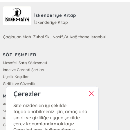
İskenderiye Kitap
İskenderiye Kitap
Çağlayan Mah. Zuhal Sk., No:45/A Kağıthane İstanbul
SÖZLEŞMELER
Mesafeli Satış Sözleşmesi
İade ve Garanti Şartları
Üyelik Koşulları
Gizlilik ve Güvenlik
Çerezler
MENÜ
Anasayfa
Sitemizden en iyi şekilde
faydalanabilmeniz için, amaçlarla
Sepetim
sınırlı ve gizliliğe uygun şekilde
Kayıt Ol
çerez konumlandırmaktayız.
Giriş Yap
Çerezleri nasıl kullandığımızı