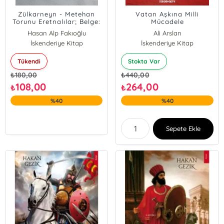
Zülkarneyn - Metehan
Vatan Aşkına Milli
Torunu Eretnalılar; Belge:
Mücadele
Defter-i Hakan-i İncesu
Hasan Alp Fakıoğlu
Ali Arslan
İskenderiye Kitap
İskenderiye Kitap
Tükendi
Stokta Var
₺
180,00
₺
440,00
108,00
264,00
₺
₺
%40
%40
Sepete Ekle