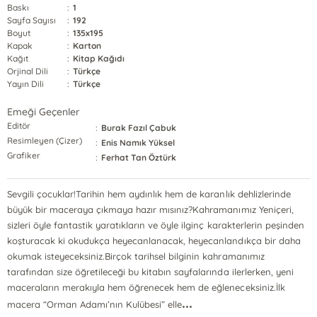
Baskı
:
1
Sayfa Sayısı
:
192
Boyut
:
135x195
Kapak
:
Karton
Kağıt
:
Kitap Kağıdı
Orjinal Dili
:
Türkçe
Yayın Dili
:
Türkçe
Emeği Geçenler
Editör
:
Burak Fazıl Çabuk
Resimleyen (Çizer)
:
Enis Namık Yüksel
Grafiker
:
Ferhat Tan Öztürk
Sevgili çocuklar!Tarihin hem aydınlık hem de karanlık dehlizlerinde
büyük bir maceraya çıkmaya hazır mısınız?Kahramanımız Yeniçeri,
sizleri öyle fantastik yaratıkların ve öyle ilginç karakterlerin peşinden
koşturacak ki okudukça heyecanlanacak, heyecanlandıkça bir daha
okumak isteyeceksiniz.Birçok tarihsel bilginin kahramanımız
tarafından size öğretileceği bu kitabın sayfalarında ilerlerken, yeni
maceraların merakıyla hem öğrenecek hem de eğleneceksiniz.İlk
...
macera “Orman Adamı’nın Kulübesi” elle