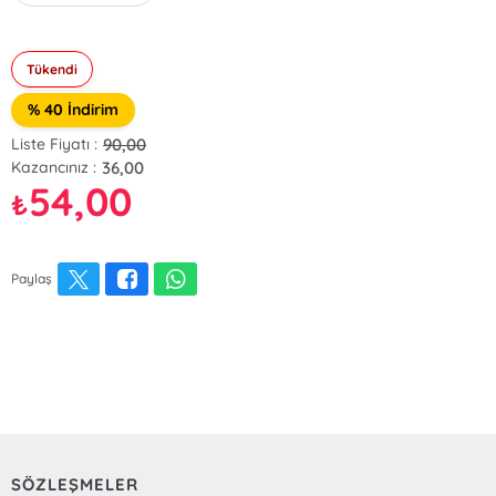
Tükendi
% 40 İndirim
90,00
Liste Fiyatı :
36,00
Kazancınız :
54,00
₺
Paylaş
SÖZLEŞMELER