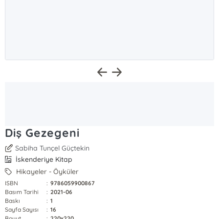
Diş Gezegeni
Sabiha Tunçel Güçtekin
İskenderiye Kitap
Hikayeler - Öyküler
ISBN
:
9786059900867
Basım Tarihi
:
2021-06
Baskı
:
1
Sayfa Sayısı
:
16
Boyut
:
220x220