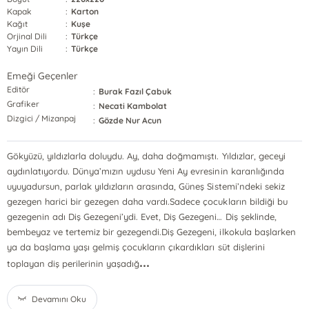
Kapak
:
Karton
Kağıt
:
Kuşe
Orjinal Dili
:
Türkçe
Yayın Dili
:
Türkçe
Emeği Geçenler
Editör
:
Burak Fazıl Çabuk
Grafiker
:
Necati Kambolat
Dizgici / Mizanpaj
:
Gözde Nur Acun
Gökyüzü, yıldızlarla doluydu. Ay, daha doğmamıştı. Yıldızlar, geceyi
aydınlatıyordu. Dünya’mızın uydusu Yeni Ay evresinin karanlığında
uyuyadursun, parlak yıldızların arasında, Güneş Sistemi’ndeki sekiz
gezegen harici bir gezegen daha vardı.Sadece çocukların bildiği bu
gezegenin adı Diş Gezegeni’ydi. Evet, Diş Gezegeni… Diş şeklinde,
bembeyaz ve tertemiz bir gezegendi.Diş Gezegeni, ilkokula başlarken
ya da başlama yaşı gelmiş çocukların çıkardıkları süt dişlerini
...
toplayan diş perilerinin yaşadığ
Devamını Oku